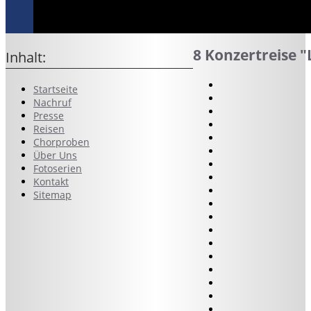
8 Konzertreise "
Inhalt:
Startseite
Nachruf
Presse
Reisen
Chorproben
Über Uns
Fotoserien
Kontakt
Sitemap