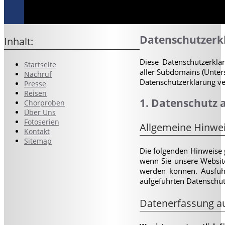
Datenschutzerk
Inhalt:
Diese Datenschutzerklä
Startseite
aller Subdomains (Unters
Nachruf
Datenschutzerklärung ve
Presse
Reisen
1. Datenschutz a
Chorproben
Über Uns
Fotoserien
Allgemeine Hinwe
Kontakt
Sitemap
Die folgenden Hinweise 
wenn Sie unsere Website
werden können. Ausfüh
aufgeführten Datenschut
Datenerfassung au